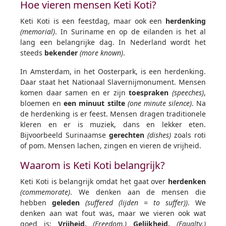
Hoe vieren mensen Keti Koti?
Keti Koti is een feestdag, maar ook een
herdenking
(memorial)
. In Suriname en op de eilanden is het al
lang een belangrijke dag. In Nederland wordt het
steeds
bekender
(more known)
.
In Amsterdam, in het Oosterpark, is een herdenking.
Daar staat het Nationaal Slavernijmonument. Mensen
komen daar samen en er zijn
toespraken
(speeches)
,
bloemen en
een minuut stilte
(one minute silence)
. Na
de herdenking is er feest. Mensen dragen traditionele
kleren en er is muziek, dans en lekker eten.
Bijvoorbeeld Surinaamse
gerechten
(dishes)
zoals roti
of pom. Mensen lachen, zingen en vieren de vrijheid.
Waarom is Keti Koti belangrijk?
Keti Koti is belangrijk omdat het gaat over
herdenken
(commemorate)
. We denken aan de mensen die
hebben
geleden
(suffered (lijden = to suffer))
. We
denken aan wat fout was, maar we vieren ook wat
goed is:
Vrijheid.
(Freedom.)
Gelijkheid.
(Equalty.)