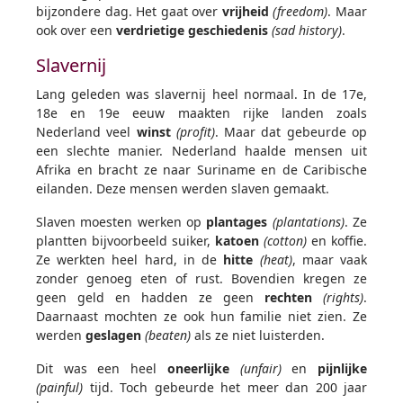
bijzondere dag. Het gaat over
vrijheid
(freedom)
. Maar
ook over een
verdrietige geschiedenis
(sad history)
.
Slavernij
Lang geleden was slavernij heel normaal. In de 17e,
18e en 19e eeuw maakten rijke landen zoals
Nederland veel
winst
(profit)
. Maar dat gebeurde op
een slechte manier. Nederland haalde mensen uit
Afrika en bracht ze naar Suriname en de Caribische
eilanden. Deze mensen werden slaven gemaakt.
Slaven moesten werken op
plantages
(plantations)
. Ze
plantten bijvoorbeeld suiker,
katoen
(cotton)
en koffie.
Ze werkten heel hard, in de
hitte
(heat)
, maar vaak
zonder genoeg eten of rust. Bovendien kregen ze
geen geld en hadden ze geen
rechten
(rights)
.
Daarnaast mochten ze ook hun familie niet zien. Ze
werden
geslagen
(beaten)
als ze niet luisterden.
Dit was een heel
oneerlijke
(unfair)
en
pijnlijke
(painful)
tijd. Toch gebeurde het meer dan 200 jaar