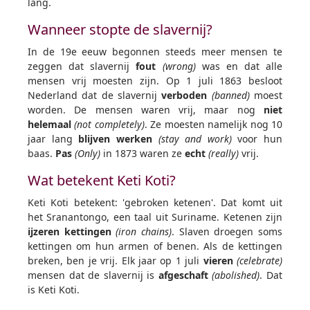
lang.
Wanneer stopte de slavernij?
In de 19e eeuw begonnen steeds meer mensen te
zeggen dat slavernij
fout
(wrong)
was en dat alle
mensen vrij moesten zijn. Op 1 juli 1863 besloot
Nederland dat de slavernij
verboden
(banned)
moest
worden. De mensen waren vrij, maar nog
niet
helemaal
(not completely)
. Ze moesten namelijk nog 10
jaar lang
blijven werken
(stay and work)
voor hun
baas.
Pas
(Only)
in 1873 waren ze
echt
(really)
vrij.
Wat betekent Keti Koti?
Keti Koti betekent: 'gebroken ketenen'. Dat komt uit
het Sranantongo, een taal uit Suriname. Ketenen zijn
ijzeren kettingen
(iron chains)
. Slaven droegen soms
kettingen om hun armen of benen. Als de kettingen
breken, ben je vrij. Elk jaar op 1 juli
vieren
(celebrate)
mensen dat de slavernij is
afgeschaft
(abolished)
. Dat
is Keti Koti.