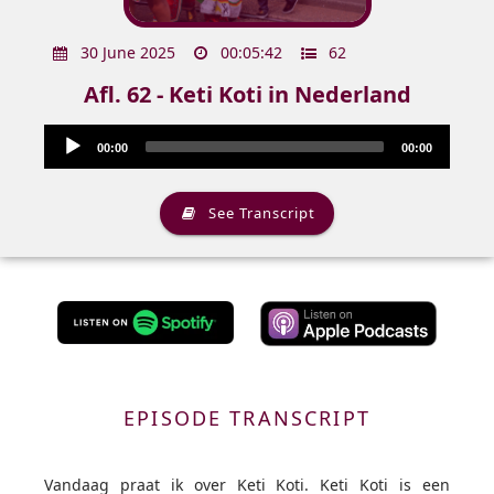
30 June 2025
00:05:42
62
Afl. 62 - Keti Koti in Nederland
Audio
Audio
00:00
00:00
Player
Player
See Transcript
EPISODE TRANSCRIPT
Vandaag praat ik over Keti Koti. Keti Koti is een