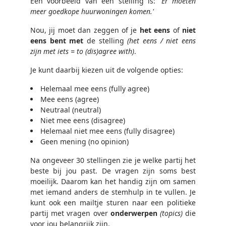
Een voorbeeld van een stelling is:
'Er moeten
meer goedkope huurwoningen komen.'
Nou, jij moet dan zeggen of je
het eens
of
niet
eens bent met
de stelling
(het eens / niet eens
zijn met iets = to (dis)agree with)
.
Je kunt daarbij kiezen uit de volgende opties:
Helemaal mee eens (fully agree)
Mee eens (agree)
Neutraal (neutral)
Niet mee eens (disagree)
Helemaal niet mee eens (fully disagree)
Geen mening (no opinion)
Na ongeveer 30 stellingen zie je welke partij het
beste bij jou past. De vragen zijn soms best
moeilijk. Daarom kan het handig zijn om samen
met iemand anders de stemhulp in te vullen. Je
kunt ook een mailtje sturen naar een politieke
partij met vragen over
onderwerpen
(topics)
die
voor jou belangrijk zijn.