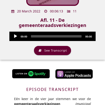
20 March 2022
00:06:13
11
Afl. 11 - De
gemeenteraadsverkiezingen
Audio
Audio
00:00
00:00
Player
Player
See Transcript
EPISODE TRANSCRIPT
Eén keer in de vier jaar stemmen we voor de
gemeenteraadsverkiezingen
(municipal