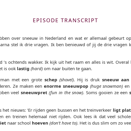
EPISODE TRANSCRIPT
bben over sneeuw in Nederland en wat er allemaal gebeurt o
aarna stel ik drie vragen. Ik ben benieuwd of jij de drie vragen
’s ochtends wakker. Ik kijk uit het raam en alles is wit. Overal 
et is ook
lastig
(hard)
om naar buiten te gaan.
urman met een grote
schep
(shovel)
. Hij is druk
sneeuw aan 
nderen. Ze maken een
enorme sneeuwpop
(huge snowman)
en 
ebben veel
sneeuwpret
(fun in the snow)
. Soms gooien ze een
s het nieuws: ‘Er rijden geen bussen en het treinverkeer
ligt plat
n en treinen helemaal niet rijden. Ook lees ik dat veel schol
iet
naar school
hoeven
(don’t have to)
. Het is dus slim om zo veel