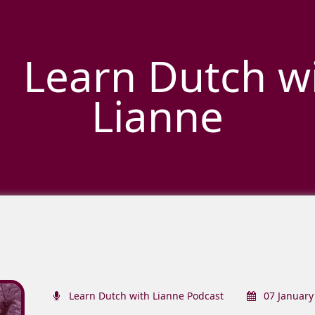
Learn Dutch w
Lianne
Learn Dutch with Lianne Podcast
07 January