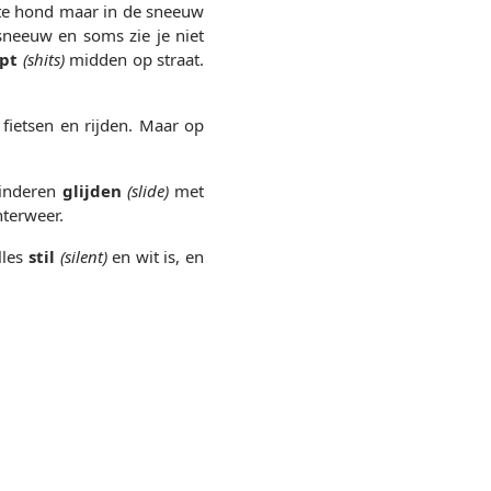
tte hond maar in de sneeuw
 sneeuw en soms zie je niet
pt
(shits)
midden op straat.
, fietsen en rijden. Maar op
Kinderen
glijden
(slide)
met
nterweer.
lles
stil
(silent)
en wit is, en