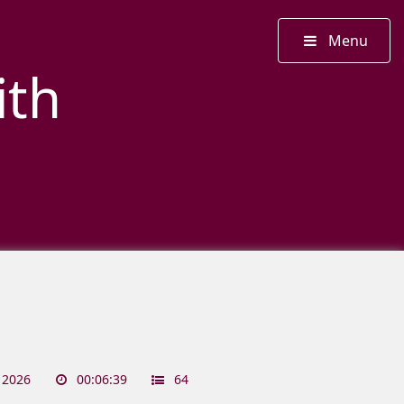
Menu
ith
 2026
00:06:39
64