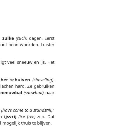
p
zulke
(such)
dagen. Eerst
 kunt beantwoorden. Luister
ligt veel sneeuw en ijs. Het
het schuiven
(shoveling)
.
lachen hard. Ze gebruiken
sneeuwbal
(snowball)
naar
(have come to a standstill)
.’
en
ijsvrij
(ice free)
zijn. Dat
 mogelijk thuis te blijven.