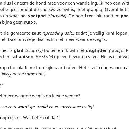
ten dus ik neem de hond mee voor een wandeling. Ik heb een wi
etje geel omdat de sneeuw zo wit is, heel grappig. Overal ligt
s en waar het
voetpad
(sidewalk)
. De hond rent blij rond en
poe
h bijna geen auto’s.
it
de gemeente
zout
(spreading salt)
, zodat je veilig kunt lopen
iet. Daarom zie je daar echt niet meer waar de weg is.
t het is
glad
(slippery)
buiten en ik wil niet
uitglijden
(to slip)
. 
vel en
schaatsen
(ice skate)
op een bevroren vijver. Het is echt wi
op chocolademelk en kijk naar buiten. Het is zo’n dag waarop a
(lively at the same time)
.
n?
et meer waar de weg is op kleine wegen?
en zout wordt gestrooid en er zoveel sneeuw ligt.
ijn ijsvrij. Wat betekent dat?
jn door sneeuw en ijs. Leerlingen hoeven dus niet naar school.