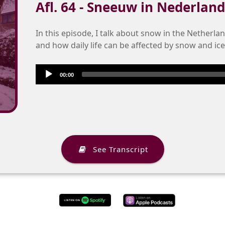
Afl. 64 - Sneeuw in Nederland
In this episode, I talk about snow in the Netherl
and how daily life can be affected by snow and ice
Audio
Audio
00:00
Player
Player
See Transcript