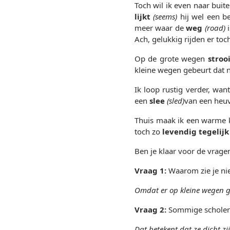
Toch wil ik even naar bui
lijkt
(seems)
hij wel een be
meer waar de
weg
(road)
i
Ach, gelukkig rijden er toc
Op de grote wegen
stroo
kleine wegen gebeurt dat n
Ik loop rustig verder, wan
een
slee
(sled)
van een heu
Thuis maak ik een warme k
toch zo
levendig tegelijk
Ben je klaar voor de vrage
Vraag 1:
Waarom zie je ni
Omdat er op kleine wegen ge
Vraag 2:
Sommige scholen z
Dat betekent dat ze dicht zi