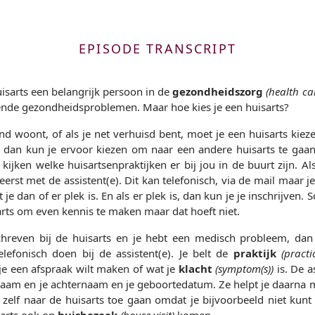
EPISODE TRANSCRIPT
uisarts een belangrijk persoon in de
gezondheidszorg
(health ca
ende gezondheidsproblemen. Maar hoe kies je een huisarts?
nd woont, of als je net verhuisd bent, moet je een huisarts kiezen
, dan kun je ervoor kiezen om naar een andere huisarts te gaa
 kijken welke huisartsenpraktijken er bij jou in de buurt zijn. Al
erst met de assistent(e). Dit kan telefonisch, via de mail maar 
t je dan of er plek is. En als er plek is, dan kun je je inschrijven. 
rts om even kennis te maken maar dat hoeft niet.
schreven bij de huisarts en je hebt een medisch probleem, dan
lefonisch doen bij de assistent(e). Je belt de
praktijk
(practi
je een afspraak wilt maken of wat je
klacht
(symptom(s))
is. De a
naam en je achternaam en je geboortedatum. Ze helpt je daarna 
t zelf naar de huisarts toe gaan omdat je bijvoorbeeld niet kunt 
sarts ook op
huisbezoek
(house visit)
komen.