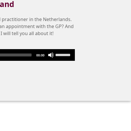
land
l practitioner in the Netherlands.
an appointment with the GP? And
ill tell you all about it!
Use
00:00
Up/Down
Arrow
keys
to
increase
or
decrease
volume.