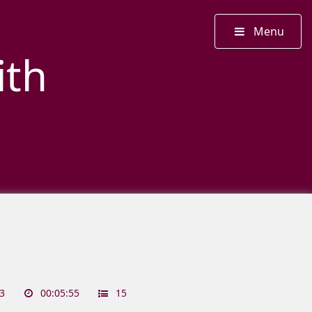
Menu
ith
3
00:05:55
15