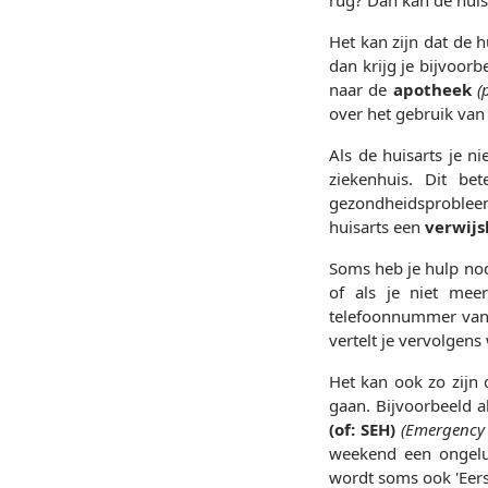
Het kan zijn dat de 
dan krijg je bijvoorb
naar de
apotheek
(
over het gebruik van
Als de huisarts je ni
ziekenhuis. Dit be
gezondheidsproblee
huisarts een
verwijs
Soms heb je hulp nodi
of als je niet mee
telefoonnummer van
vertelt je vervolgens
Het kan ook zo zijn d
gaan. Bijvoorbeeld a
(of: SEH)
(Emergency
weekend een ongeluk
wordt soms ook 'Eer