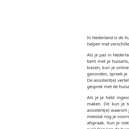
In Nederland is de h
helpen met verschill
Als je pas in Nederla
bent met je huisarts
kiezen, kun je online
gevonden, spreek je e
De assistent(e) vertel
gesprek met de huisa
Als je je hebt inge
maken. Dit kun je te
assistent(e) waarom 
meestal nog je voor
afspraak. Kun je nie
rug? Dan kan de hui