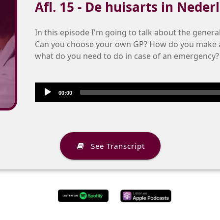
Afl. 15 - De huisarts in Neder
In this episode I'm going to talk about the genera
Can you choose your own GP? How do you make 
what do you need to do in case of an emergency? I w
Audio
Audio
00:00
Player
Player
See Transcript