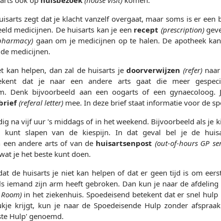
huisarts zegt dat je klacht vanzelf overgaat, maar soms is er een
eeld medicijnen. De huisarts kan je een
recept
(prescription)
geve
pharmacy)
gaan om je medicijnen op te halen. De apotheek kan
 de medicijnen.
et kan helpen, dan zal de huisarts je
doorverwijzen
(refer)
naar 
tekent dat je naar een andere arts gaat die meer gespeci
m. Denk bijvoorbeeld aan een oogarts of een gynaecoloog. J
brief
(referal letter)
mee. In deze brief staat informatie voor de spe
g na vijf uur 's middags of in het weekend. Bijvoorbeeld als je 
r kunt slapen van de kiespijn. In dat geval bel je de huisa
 een andere arts of van de
huisartsenpost
(out-of-hours GP ser
 wat je het beste kunt doen.
at de huisarts je niet kan helpen of dat er geen tijd is om eers
ls iemand zijn arm heeft gebroken. Dan kun je naar de afdeling
 Room)
in het ziekenhuis. Spoedeisend betekent dat er snel hulp n
je krijgt, kun je naar de Spoedeisende Hulp zonder afspraa
ste Hulp' genoemd.